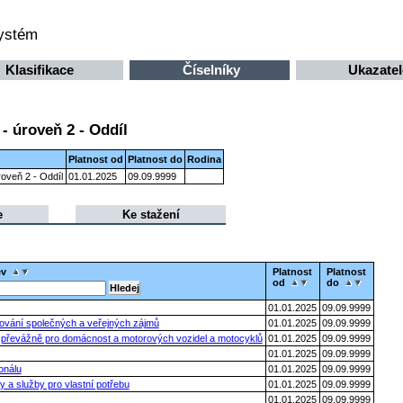
systém
Klasifikace
Číselníky
Ukazatel
- úroveň 2 - Oddíl
Platnost od
Platnost do
Rodina
oveň 2 - Oddíl
01.01.2025
09.09.9999
e
Ke stažení
ev
Platnost
Platnost
od
do
01.01.2025
09.09.9999
zování společných a veřejných zájmů
01.01.2025
09.09.9999
a převážně pro domácnost a motorových vozidel a motocyklů
01.01.2025
09.09.9999
01.01.2025
09.09.9999
onálu
01.01.2025
09.09.9999
 a služby pro vlastní potřebu
01.01.2025
09.09.9999
01.01.2025
09.09.9999