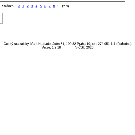
Stránka:
<
1
2
3
4
5
6
7
8
9
(z 9)
Český statistický úřad, Na padesátém 81, 100 82 Praha 10; tel.: 274 051 111 (ústředna)
Verze: 1.2.18
© ČSÚ 2026