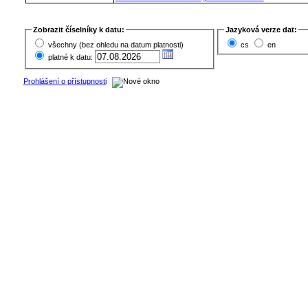
Zobrazit číselníky k datu:
Jazyková verze dat:
všechny (bez ohledu na datum platnosti)
cs
en
platné k datu:
Prohlášení o přístupnosti