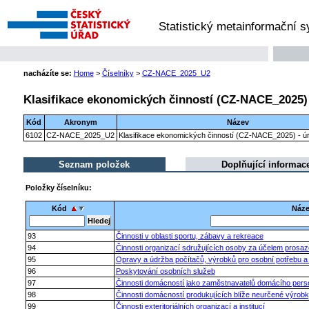
Statistický metainformační 
nacházíte se:
Home
>
Číselníky
>
CZ-NACE_2025_U2
Klasifikace ekonomických činností (CZ-NACE_2025) 
Kód
Akronym
Název
6102
CZ-NACE_2025_U2
Klasifikace ekonomických činností (CZ-NACE_2025) - úr
Seznam položek
Doplňující informac
Položky číselníku:
Kód
Náz
93
Činnosti v oblasti sportu, zábavy a rekreace
94
Činnosti organizací sdružujících osoby za účelem prosa
95
Opravy a údržba počítačů, výrobků pro osobní potřebu 
96
Poskytování osobních služeb
97
Činnosti domácností jako zaměstnavatelů domácího pers
98
Činnosti domácností produkujících blíže neurčené výrobky
99
Činnosti exteritoriálních organizací a institucí