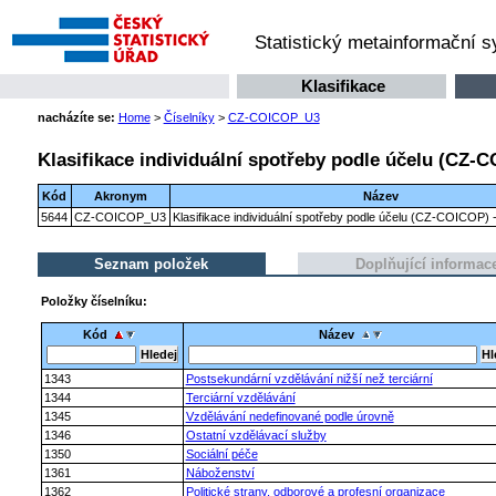
Statistický metainformační 
Klasifikace
nacházíte se:
Home
>
Číselníky
>
CZ-COICOP_U3
Klasifikace individuální spotřeby podle účelu (CZ-C
Kód
Akronym
Název
5644
CZ-COICOP_U3
Klasifikace individuální spotřeby podle účelu (CZ-COICOP) -
Seznam položek
Doplňující informac
Položky číselníku:
Kód
Název
1343
Postsekundární vzdělávání nižší než terciární
1344
Terciární vzdělávání
1345
Vzdělávání nedefinované podle úrovně
1346
Ostatní vzdělávací služby
1350
Sociální péče
1361
Náboženství
1362
Politické strany, odborové a profesní organizace