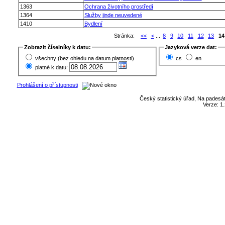
1363
Ochrana životního prostředí
1364
Služby jinde neuvedené
1410
Bydlení
Stránka:
<<
<
...
8
9
10
11
12
13
14
Zobrazit číselníky k datu:
Jazyková verze dat:
všechny (bez ohledu na datum platnosti)
cs
en
platné k datu:
Prohlášení o přístupnosti
Český statistický úřad, Na padesát
Verze: 1.