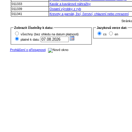
011333
Kaviár a kaviárové náhražky
011339
Ostatní výrobky z ryb
011341
Krevety a garnáti, živí, čerství, chlazení nebo zmrazení
Stránk
Zobrazit číselníky k datu:
Jazyková verze dat:
všechny (bez ohledu na datum platnosti)
cs
en
platné k datu:
Prohlášení o přístupnosti