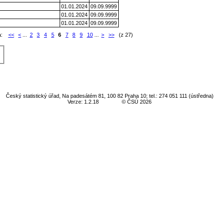
01.01.2024
09.09.9999
01.01.2024
09.09.9999
01.01.2024
09.09.9999
a:
<<
<
...
2
3
4
5
6
7
8
9
10
...
>
>>
(z 27)
Český statistický úřad, Na padesátém 81, 100 82 Praha 10; tel.: 274 051 111 (ústředna)
Verze: 1.2.18
© ČSÚ 2026