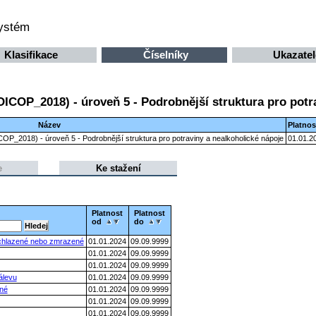
systém
Klasifikace
Číselníky
Ukazatel
OICOP_2018) - úroveň 5 - Podrobnější struktura pro potr
Název
Platnos
ICOP_2018) - úroveň 5 - Podrobnější struktura pro potraviny a nealkoholické nápoje
01.01.2
e
Ke stažení
Platnost
Platnost
od
do
, chlazené nebo zmrazené
01.01.2024
09.09.9999
01.01.2024
09.09.9999
01.01.2024
09.09.9999
álevu
01.01.2024
09.09.9999
ené
01.01.2024
09.09.9999
01.01.2024
09.09.9999
01.01.2024
09.09.9999