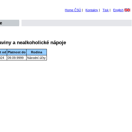
Home ČSÚ
|
Kontakty
|
Tisk
|
English
e
aviny a nealkoholické nápoje
t od
Platnost do
Rodina
024
09.09.9999
Národní účty