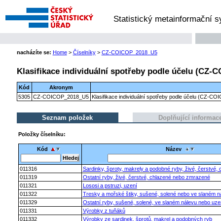
Statistický metainformační 
nacházíte se:
Home
>
Číselníky
>
CZ-COICOP_2018_U5
Klasifikace individuální spotřeby podle účelu (CZ-C
Kód
Akronym
5305
CZ-COICOP_2018_U5
Klasifikace individuální spotřeby podle účelu (CZ-CO
Seznam položek
Doplňující informac
Položky číselníku:
Kód
Název
011316
Sardinky, šproty, makrely a podobné ryby, živé, čerstvé
011319
Ostatní ryby, živé, čerstvé, chlazené nebo zmrazené
011321
Lososi a pstruzi, uzení
011322
Tresky a mořské štiky, sušené, solené nebo ve slaném n
011329
Ostatní ryby, sušené, solené, ve slaném nálevu nebo uz
011331
Výrobky z tuňáků
011332
Výrobky ze sardinek, šprotů, makrel a podobných ryb