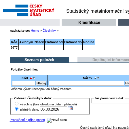
Statistický metainformační 
Klasifikace
nacházíte se:
Home
>
Číselníky
>
Kód
Akronym
Název
Platnost od
Platnost do
Rodina
5677
Seznam položek
Doplňující informac
Položky číselníku:
Kód
Název
Vašemu výrazu neodpovídá žádný záznam.
Zobrazit číselníky k datu:
Jazyková verze dat:
všechny (bez ohledu na datum platnosti)
platné k datu:
Prohlášení o přístupnosti
Český statistický úřad, Na padesát