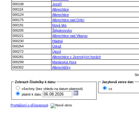
000108
Jezeří
000116
Albrechtice
000124
Albrechtice
000175
Albrechtice nad Orlicí
000191
Nová Ves
000205
Štěpánovsko
000221
Albrechtice nad Vltavou
000230
Hladná
000264
Údraž
000272
Újezd
000281
Albrechtice v Jizerských horách
000299
Mariánská Hora
000302
Albrechtičky
St
Zobrazit číselníky k datu:
Jazyková verze dat:
všechny (bez ohledu na datum platnosti)
cs
platné k datu:
Prohlášení o přístupnosti