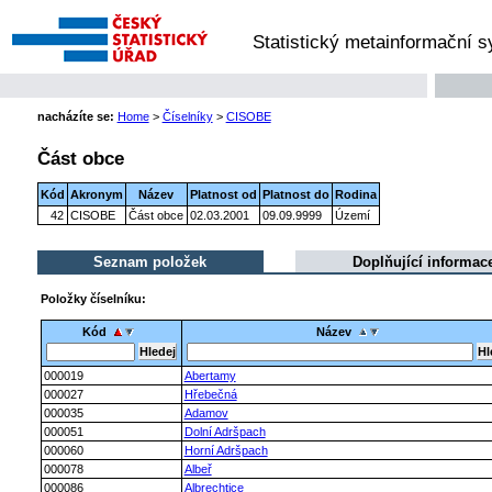
Statistický metainformační 
nacházíte se:
Home
>
Číselníky
>
CISOBE
Část obce
Kód
Akronym
Název
Platnost od
Platnost do
Rodina
42
CISOBE
Část obce
02.03.2001
09.09.9999
Území
Seznam položek
Doplňující informac
Položky číselníku:
Kód
Název
000019
Abertamy
000027
Hřebečná
000035
Adamov
000051
Dolní Adršpach
000060
Horní Adršpach
000078
Albeř
000086
Albrechtice